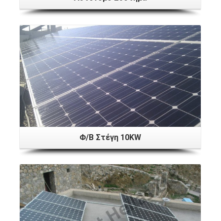
Φ/Β Στέγη 10ΚW