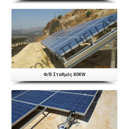
Φ/Β Σταθμός 80KW