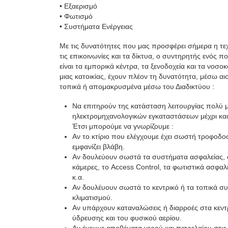
• Εξαερισμό
• Φωτισμό
• Συστήματα Ενέργειας
Με τις δυνατότητες που μας προσφέρει σήμερα η τεχ
τις επικοινωνίες και τα δίκτυα, ο συντηρητής ενός π
είναι τα εμπορικά κέντρα, τα ξενοδοχεία και τα νοσοκ
μιας κατοικίας, έχουν πλέον τη δυνατότητα, μέσω α
τοπικά ή απομακρυσμένα μέσω του Διαδικτύου :
Nα επιτηρούν της κατάσταση λειτουργίας πολύ 
ηλεκτρομηχανολογικών εγκαταστάσεων μέχρι κα
Έτσι μπορούμε να γνωρίζουμε :
Αν το κτίριο που ελέγχουμε έχει σωστή τροφοδοσ
εμφανίζει βλάβη.
Αν δουλεύουν σωστά τα συστήματα ασφαλείας, ό
κάμερες, το Access Control, τα φωτιστικά ασφαλ
κ.α.
Αν δουλέυουν σωστά το κεντρικό ή τα τοπικά σ
κλιματισμού.
Αν υπάρχουν καταναλώσεις ή διαρροές στα κεντρ
ύδρευσης και του φυσικού αερίου.