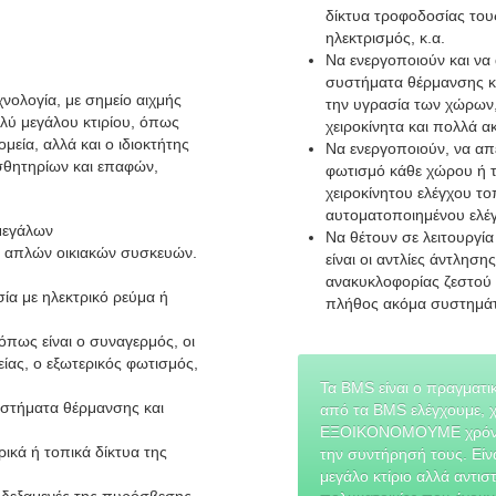
δίκτυα τροφοδοσίας τους
ηλεκτρισμός, κ.α.
Να ενεργοποιούν και να 
συστήματα θέρμανσης κα
νολογία, με σημείο αιχμής
την υγρασία των χώρων,
ολύ μεγάλου κτιρίου, όπως
χειροκίνητα και πολλά α
ομεία, αλλά και ο ιδιοκτήτης
Να ενεργοποιούν, να απ
ισθητηρίων και επαφών,
φωτισμό κάθε χώρου ή τ
χειροκίνητου ελέγχου τ
αυτοματοποιημένου ελέ
μεγάλων
Να θέτουν σε λειτουργί
ι απλών οικιακών συσκευών.
είναι οι αντλίες άντλησης
ανακυκλοφορίας ζεστού ν
ία με ηλεκτρικό ρεύμα ή
πλήθος ακόμα συστημάτ
πως είναι ο συναγερμός, οι
είας, ο εξωτερικός φωτισμός,
Τα BMS είναι ο πραγματικ
υστήματα θέρμανσης και
από τα BMS ελέγχουμε, χε
ΕΞΟΙΚΟΝΟΜΟΥΜΕ χρόνο κα
ικά ή τοπικά δίκτυα της
την συντήρησή τους. Είν
μεγάλο κτίριο αλλά αντιστ