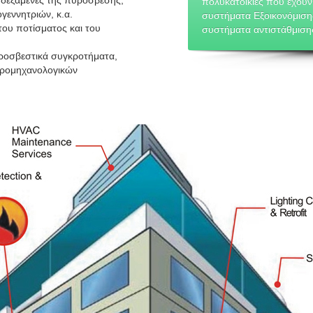
 δεξαμενές της πυρόσβεσης,
πολυκατοικίες που έχουν
γεννητριών, κ.α.
συστήματα Εξοικονόμιση
ου ποτίσματος και του
συστήματα αντιστάθμισης
υροσβεστικά συγκροτήματα,
κτρομηχανολογικών