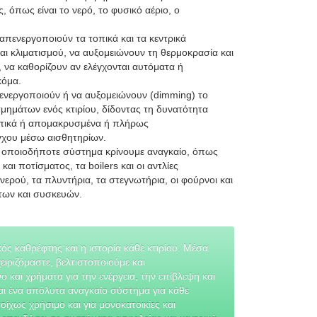
, όπως είναι το νερό, το φυσικό αέριο, ο
απενεργοποιούν τα τοπικά και τα κεντρικά
ι κλιματισμού, να αυξομειώνουν τη θερμοκρασία και
 να καθορίζουν αν ελέγχονται αυτόματα ή
κόμα.
ενεργοποιούν ή να αυξομειώνουν (dimming) το
μημάτων ενός κτιρίου, δίδοντας τη δυνατότητα
οπικά ή απομακρυσμένα ή πλήρως
γχου μέσω αισθητηρίων.
α οποιοδήποτε σύστημα κρίνουμε αναγκαίο, όπως
 και ποτίσματος, τα boilers και οι αντλίες
ερού, τα πλυντήρια, τα στεγνωτήρια, οι φούρνοι και
ων και συσκευών.
ός καθρέφτης και η ιστορία κάθε κτιρίου. Μέσα
ιριζόμαστε, βελτιστοποιούμε και
ι χρήματα για την ενέργεια, την επίβλεψη και
αι ένα απόλυτα αναγκαίο σύστημα για κάθε
οίχως χρήσιμο και για μονοκατοικίες και