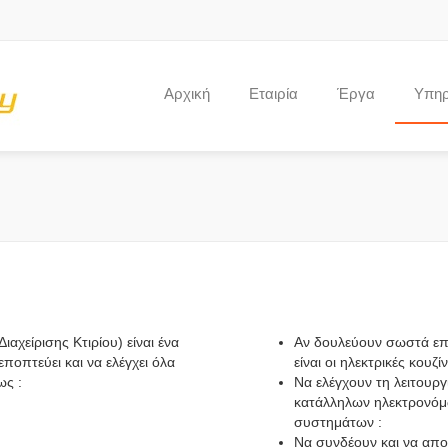
Αρχική
Εταιρία
Έργα
Υπηρ
χείρισης Κτιρίου) είναι ένα
Αν δουλεύουν σωστά επα
εποπτεύει και να ελέγχει όλα
είναι οι ηλεκτρικές κουζ
ως :
Να ελέγχουν τη λειτουρ
κατάλληλων ηλεκτρονόμω
συστημάτων :
Να συνδέουν και να απο